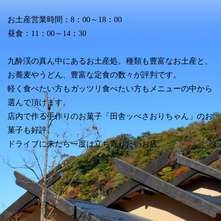
お土産営業時間：8：00～18：00
昼食：11：00～14：30
九酔渓の真ん中にあるお土産処。種類も豊富なお土産と、
お蕎麦やうどん、豊富な定食の数々が評判です。
軽く食べたい方もガッツリ食べたい方もメニューの中から
選んで頂けます。
店内で作る手作りのお菓子「田舎ッぺさおりちゃん」のお
菓子も好評。
ドライブに来たら一度は立ち寄りたいお店。