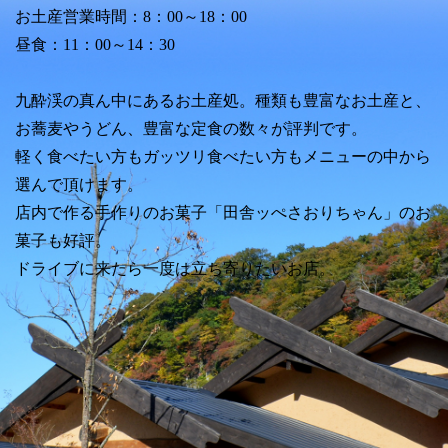
お土産営業時間：8：00～18：00
昼食：11：00～14：30
九酔渓の真ん中にあるお土産処。種類も豊富なお土産と、
お蕎麦やうどん、豊富な定食の数々が評判です。
軽く食べたい方もガッツリ食べたい方もメニューの中から
選んで頂けます。
店内で作る手作りのお菓子「田舎ッぺさおりちゃん」のお
菓子も好評。
ドライブに来たら一度は立ち寄りたいお店。