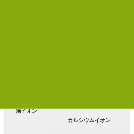
イオン表
※スマホの方は左右にスワイプしてご覧ください。
イオン名
リチウムイオン
ナトリウムイオン
カリウムイオン
マグネシウムイオン
陽イオン
カルシウムイオン