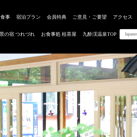
お食事
宿泊プラン
会員特典
ご意見・ご要望
アクセス
景の宿 つれづれ
お食事処 桂茶屋
九酔渓温泉TOP