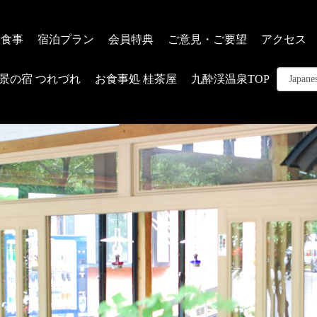
お食事
宿泊プラン
会員特典
ご意見・ご要望
アクセス
景の宿 つれづれ
お食事処 桂茶屋
九酔渓温泉TOP