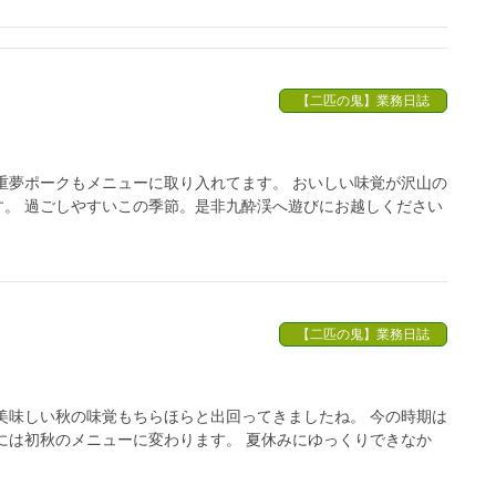
【二匹の鬼】業務日誌
重夢ポークもメニューに取り入れてます。 おいしい味覚が沢山の
。 過ごしやすいこの季節。是非九酔渓へ遊びにお越しください
【二匹の鬼】業務日誌
美味しい秋の味覚もちらほらと出回ってきましたね。 今の時期は
日には初秋のメニューに変わります。 夏休みにゆっくりできなか