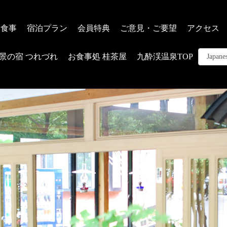
お食事
宿泊プラン
会員特典
ご意見・ご要望
アクセス
景の宿 つれづれ
お食事処 桂茶屋
九酔渓温泉TOP