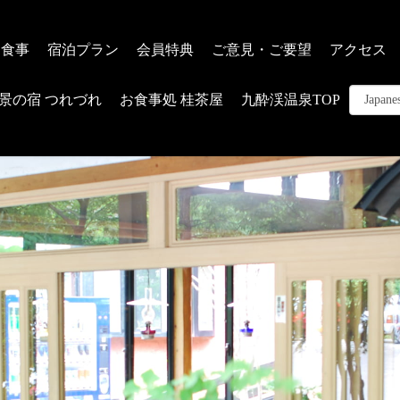
お食事
宿泊プラン
会員特典
ご意見・ご要望
アクセス
景の宿 つれづれ
お食事処 桂茶屋
九酔渓温泉TOP