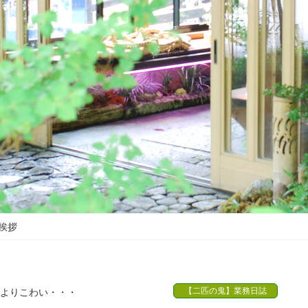
挨拶
【二匹の鬼】業務日誌
鬼よりこわい・・・