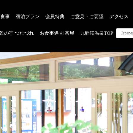
お食事
宿泊プラン
会員特典
ご意見・ご要望
アクセス
景の宿 つれづれ
お食事処 桂茶屋
九酔渓温泉TOP