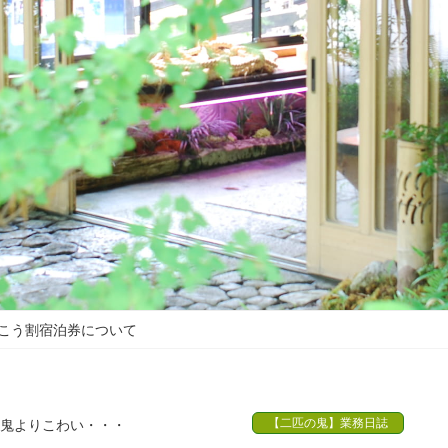
こう割宿泊券について
【二匹の鬼】業務日誌
鬼よりこわい・・・