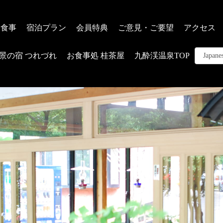
お食事
宿泊プラン
会員特典
ご意見・ご要望
アクセス
景の宿 つれづれ
お食事処 桂茶屋
九酔渓温泉TOP