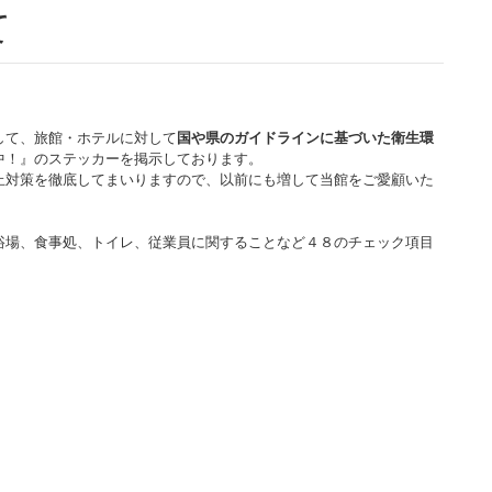
て
して、旅館・ホテルに対して
国や県のガイドラインに基づいた衛生環
中！』のステッカーを掲示しております。
止対策を徹底してまいりますので、以前にも増して当館をご愛顧いた
・
浴場、食事処、トイレ、従業員に関することなど４８のチェック項目