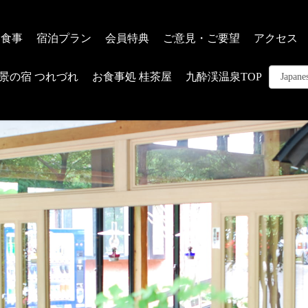
お食事
宿泊プラン
会員特典
ご意見・ご要望
アクセス
景の宿 つれづれ
お食事処 桂茶屋
九酔渓温泉TOP