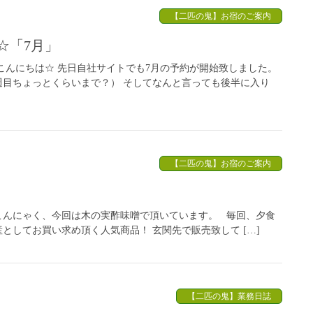
【二匹の鬼】お宿のご案内
☆「7月」
こんにちは☆ 先日自社サイトでも7月の予約が開始致しました。
週目ちょっとくらいまで？） そしてなんと言っても後半に入り
【二匹の鬼】お宿のご案内
んにゃく、今回は木の実酢味噌で頂いています。 毎回、夕食
してお買い求め頂く人気商品！ 玄関先で販売致して […]
【二匹の鬼】業務日誌