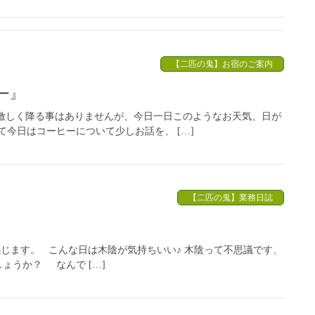
【二匹の鬼】お宿のご案内
ー』
激しく降る事はありませんが、今日一日このようなお天気、日が
今日はコーヒーについて少しお話を、 […]
【二匹の鬼】業務日誌
じます。 こんな日は木陰が気持ちいい♪ 木陰って不思議です、
ょうか？ なんで […]