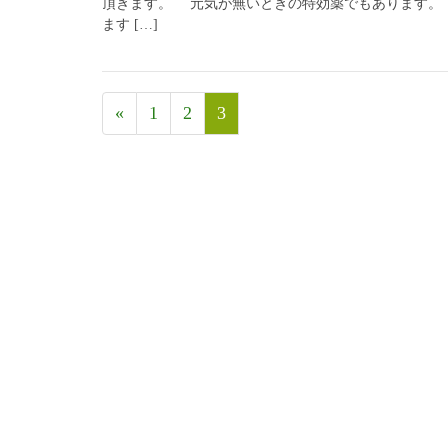
頂きます。 元気が無いときの特効薬でもあります。
ます […]
«
1
2
3